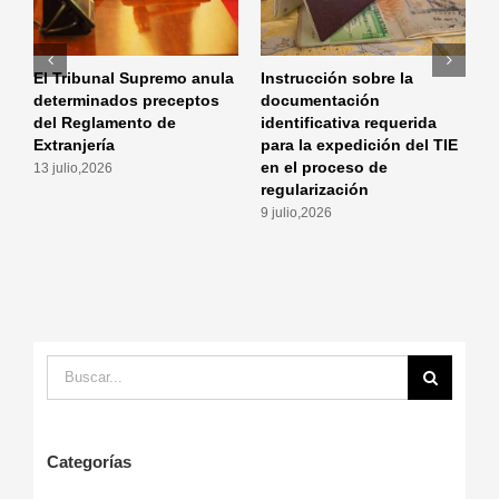
El Tribunal Supremo anula
Instrucción sobre la
I
determinados preceptos
documentación
m
del Reglamento de
identificativa requerida
a
Extranjería
para la expedición del TIE
p
en el proceso de
a
13 julio,2026
regularización
r
9 julio,2026
2
Buscar:
Categorías