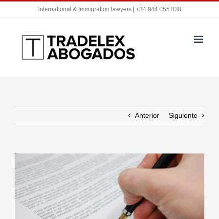
Saltar
International & Immigration lawyers | +34 944 055 838
al
contenido
Anterior
Siguiente
Ver
imagen
más
grande