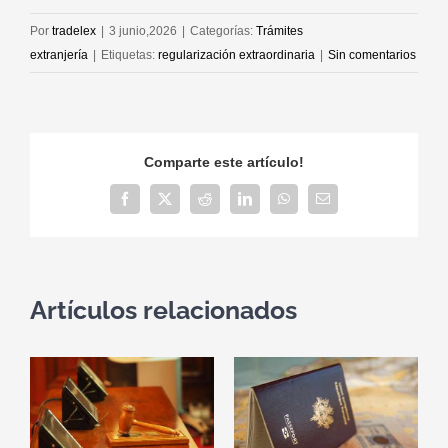
Por
tradelex
|
3 junio,2026
|
Categorías:
Trámites
extranjería
|
Etiquetas:
regularización extraordinaria
|
Sin comentarios
Comparte este artículo!
Facebook
X
Reddit
LinkedIn
WhatsApp
Correo
electrónico
Artículos relacionados