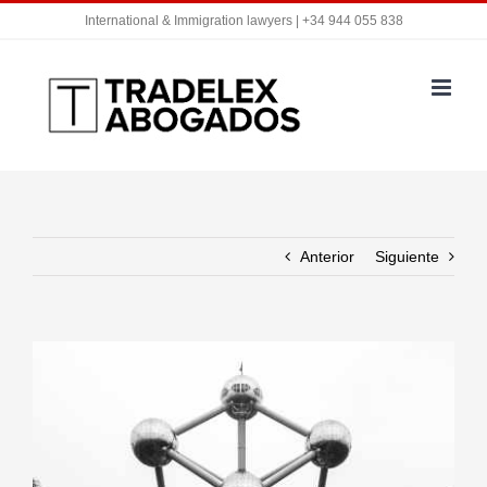
Saltar
International & Immigration lawyers | +34 944 055 838
al
contenido
Anterior
Siguiente
Ver
imagen
más
grande