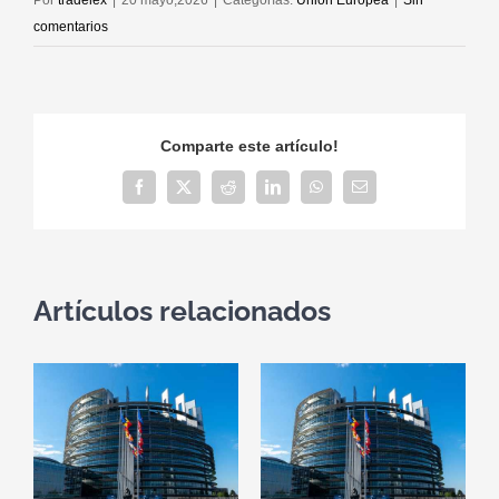
Por
tradelex
|
20 mayo,2026
|
Categorías:
Unión Europea
|
Sin
comentarios
Comparte este artículo!
Facebook
X
Reddit
LinkedIn
WhatsApp
Correo
electrónico
Artículos relacionados