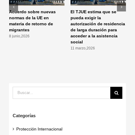
Acuerdo sobre nuevas
El TJUE estima que se
L
normas de la UE en
pueda exigir la
d
materia de retorno de
autorización de residencia
E
migrantes
de larga duración para
4
acceder a la asistencia
8 junio,2026
social
11 marzo,2026
Buscar:
Categorías
Protección Internacional