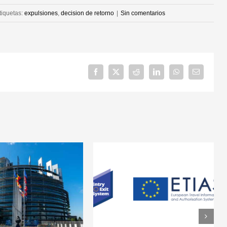
tiquetas:
expulsiones
,
decision de retorno
|
Sin comentarios
Facebook
X
Reddit
LinkedIn
WhatsApp
Correo
electrónico