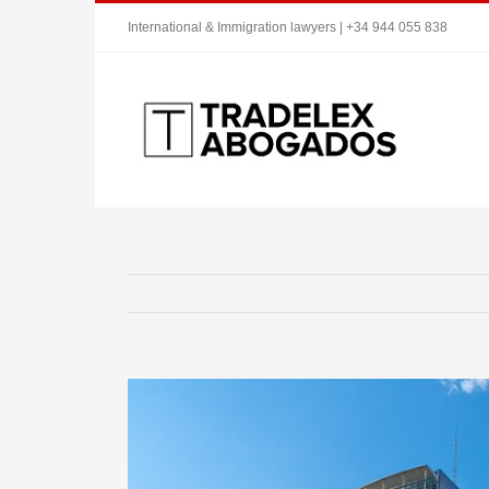
Saltar
International & Immigration lawyers | +34 944 055 838
al
contenido
Ver
imagen
más
grande