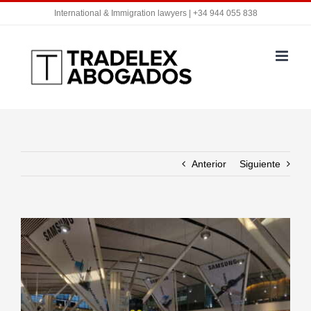
Saltar
International & Immigration lawyers | +34 944 055 838
al
contenido
Anterior
Siguiente
Ver
imagen
más
grande