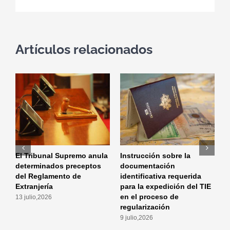
electrónico
Artículos relacionados
El Tribunal Supremo anula
Instrucción sobre la
I
determinados preceptos
documentación
m
del Reglamento de
identificativa requerida
a
Extranjería
para la expedición del TIE
p
en el proceso de
a
13 julio,2026
regularización
r
9 julio,2026
2