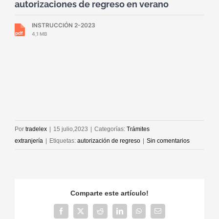
autorizaciones de regreso en verano
INSTRUCCIÓN 2-2023
4,1 MB
Por
tradelex
|
15 julio,2023
|
Categorías:
Trámites
extranjería
|
Etiquetas:
autorización de regreso
|
Sin comentarios
Comparte este artículo!
Facebook
X
Reddit
LinkedIn
WhatsApp
Correo