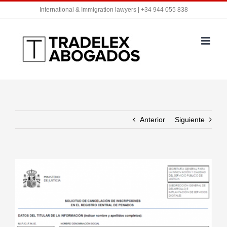
Saltar
International & Immigration lawyers | +34 944 055 838
al
contenido
Anterior
Siguiente
Ver
imagen
más
grande