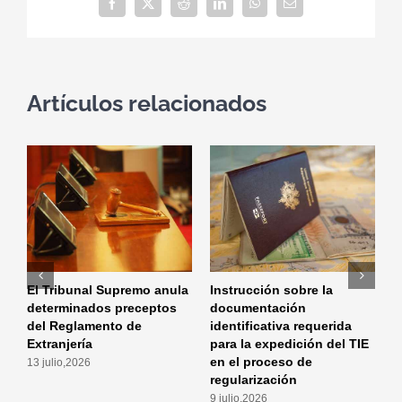
Facebook
X
Reddit
LinkedIn
WhatsApp
Correo
electrónico
Artículos relacionados
El Tribunal Supremo anula
Instrucción sobre la
I
determinados preceptos
documentación
m
del Reglamento de
identificativa requerida
a
Extranjería
para la expedición del TIE
p
en el proceso de
a
13 julio,2026
regularización
r
9 julio,2026
2