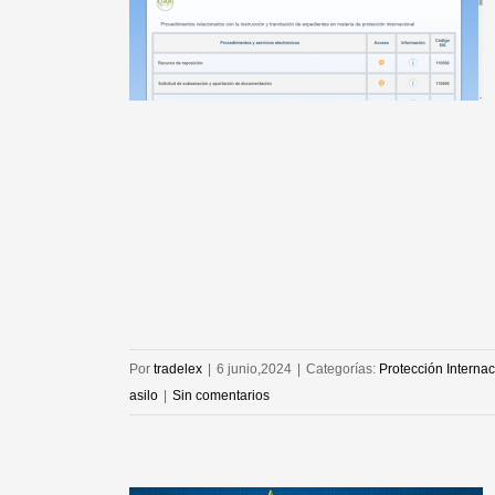
posición en
rotección
l
ional
Por
tradelex
|
6 junio,2024
|
Categorías:
Protección Internac
asilo
|
Sin comentarios