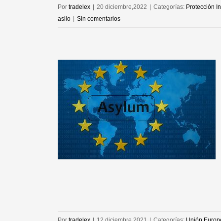
Por
tradelex
|
20 diciembre,2022
|
Categorías:
Protección I
asilo
|
Sin comentarios
eglamento que
silo de la UE
Internacional
Por
tradelex
|
12 diciembre,2021
|
Categorías:
Unión Europ