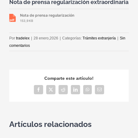
Nota de prensa regularización extraordinaria
Nota de prensa regularización
153,9 KB
Por
tradelex
|
28 enero,2026
|
Categorías:
Trámites extranjería
|
Sin
comentarios
Comparte este artículo!
Facebook
X
Reddit
LinkedIn
WhatsApp
Correo
electrónico
Artículos relacionados