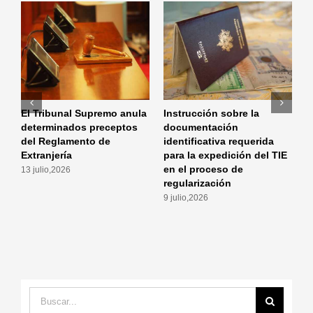
El Tribunal Supremo anula
Instrucción sobre la
I
determinados preceptos
documentación
m
del Reglamento de
identificativa requerida
a
Extranjería
para la expedición del TIE
p
en el proceso de
a
13 julio,2026
regularización
r
9 julio,2026
2
Buscar: