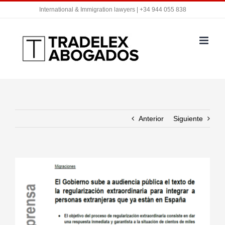
Saltar
International & Immigration lawyers | +34 944 055 838
al
contenido
Anterior
Siguiente
Ver
imagen
más
grande