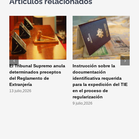
Artículos relacionados
El Tribunal Supremo anula
Instrucción sobre la
I
determinados preceptos
documentación
m
del Reglamento de
identificativa requerida
a
Extranjería
para la expedición del TIE
p
en el proceso de
a
13 julio,2026
regularización
r
9 julio,2026
2