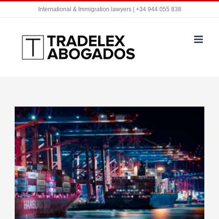
Saltar
International & Immigration lawyers | +34 944 055 838
al
contenido