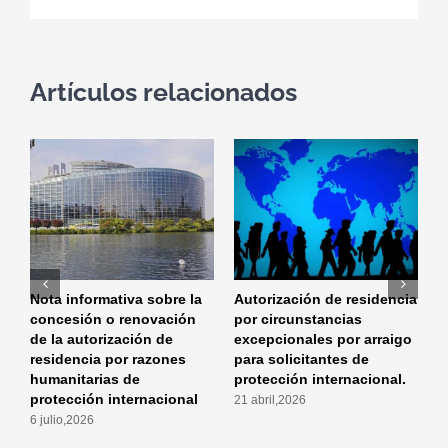
Artículos relacionados
Nota informativa sobre la
Autorización de residencia
L
concesión o renovación
por circunstancias
a
de la autorización de
excepcionales por arraigo
D
residencia por razones
para solicitantes de
Q
humanitarias de
protección internacional.
R
protección internacional
21 abril,2026
2
6 julio,2026