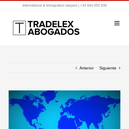
Saltar
International & Immigration lawyers | +34 944 055 838
al
contenido
Anterior
Siguiente
Ver
imagen
más
grande