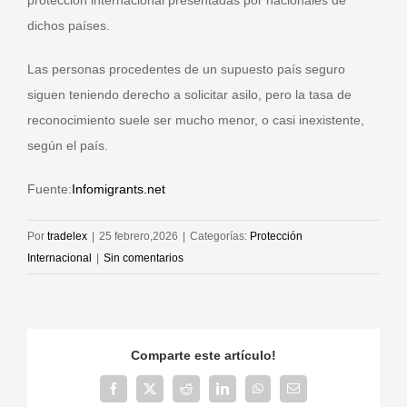
protección internacional presentadas por nacionales de
dichos países.
Las personas procedentes de un supuesto país seguro
siguen teniendo derecho a solicitar asilo, pero la tasa de
reconocimiento suele ser mucho menor, o casi inexistente,
según el país.
Fuente:
Infomigrants.net
Por
tradelex
|
25 febrero,2026
|
Categorías:
Protección
Internacional
|
Sin comentarios
Comparte este artículo!
Facebook
X
Reddit
LinkedIn
WhatsApp
Correo
electrónico