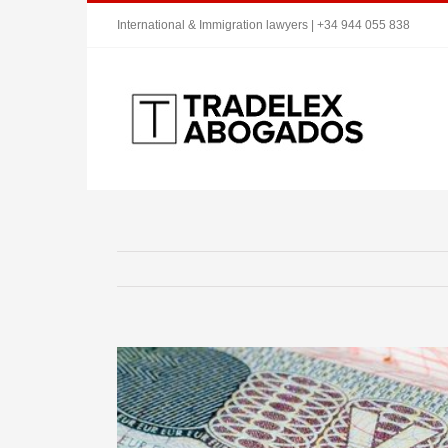
Saltar
International & Immigration lawyers | +34 944 055 838
al
contenido
Ver
imagen
más
grande