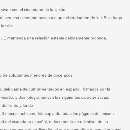
 vivan con el ciudadano de la Unión
d, sea estrictamente necesario que el ciudadano de la UE se haga
familia.
la UE mantenga una relación estable debidamente probada.
so de solicitantes menores de doce años.
n, debidamente cumplimentados en español, firmados por la
isado, y dos fotografías con las siguientes características:
, de frente y fondo
 3 meses, así como fotocopia de todas las páginas del mismo.
ad del ciudadano español, o documento acreditativo de la
Suiza y su registro en España, al que acompañan o con el que van