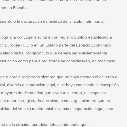
ente en España
:
uerdo o la declaración de nulidad del vínculo matrimonial,
ga a la conyugal inscrita en un registro público establecido a
ón Europea (UE) o en un Estado parte del Espacio Económico
elado dicha inscripción, lo que deberá ser suficientemente
nscripción como pareja registrada se considerarán, en todo caso,
uge o pareja registrada siempre que no haya recaído el acuerdo o
ial, divorcio o separación legal, o se haya cancelado la inscripción
s, mayores de dicha edad que vivan a su cargo, o incapaces.
yuge o pareja registrada que vivan a su cargo, siempre que no
lidad del vínculo matrimonial, divorcio o separación legal, o se
to de la solicitud acrediten fehacientemente que: