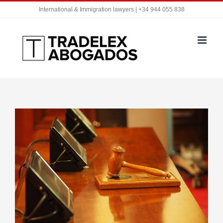
Saltar
International & Immigration lawyers | +34 944 055 838
al
contenido