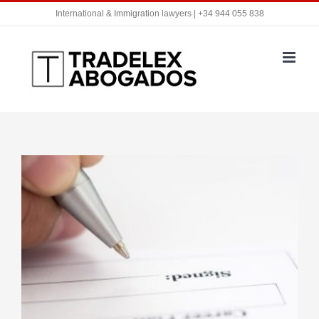
Saltar
International & Immigration lawyers | +34 944 055 838
al
contenido