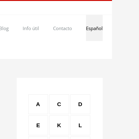
Blog
Info útil
Contacto
Español
A
C
D
E
K
L