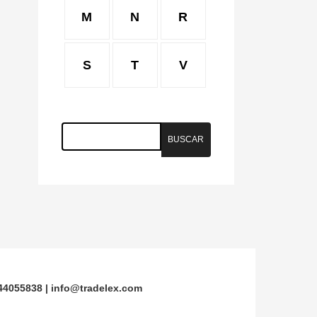
M
N
R
S
T
V
944055838 |
info@tradelex.com