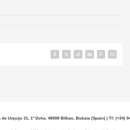
tancia
Facebook
X
Reddit
LinkedIn
WhatsApp
Correo
electrónico
e Urquijo 31, 1º Dcha. 48008 Bilbao, Bizkaia (Spain) | Tf: (+34) 