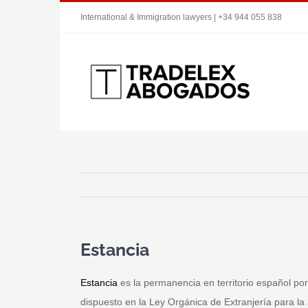
Saltar
International & Immigration lawyers | +34 944 055 838
al
contenido
Estancia
Estancia
es la permanencia en territorio español por
dispuesto en la Ley Orgánica de Extranjería para la