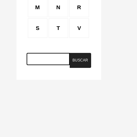
M
N
R
S
T
V