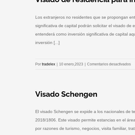
Los extranjeros no residentes que se propongan entra
significativa de capital podrán solicitar el visado de
entenderá como inversión significativa de capital a
inversión [...]
en
Por
tradelex
|
10 enero,2023
|
Comentarios desactivados
Vi
de
re
Visado Schengen
pa
in
El visado Schengen se expide a los nacionales de t
2018/1806. Este visado permite estancias en el áre
por razones de turismo, negocios, visita familiar, tr