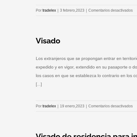
en
Por
tradelex
|
3 febrero,2023
|
Comentarios desactivados
Ve
civ
Visado
Los extranjeros que se propongan entrar en territor
expedido y en vigor, extendido en su pasaporte o d
los casos en que se establezca lo contrario en los 
[...]
en
Por
tradelex
|
19 enero,2023
|
Comentarios desactivados
Vi
Visado de residencia para i