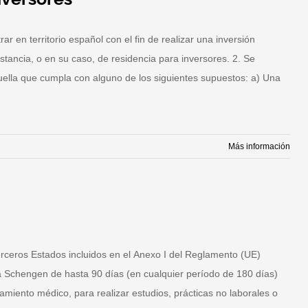
r en territorio español con el fin de realizar una inversión
 estancia, o en su caso, de residencia para inversores. 2. Se
quella que cumpla con alguno de los siguientes supuestos: a) Una
Más información
sado
sidencia
ra
versores
erceros Estados incluidos en el Anexo I del Reglamento (UE)
a Schengen de hasta 90 días (en cualquier período de 180 días)
atamiento médico, para realizar estudios, prácticas no laborales o