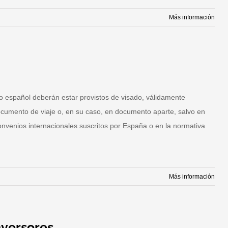
Más información
cindad
il
io español deberán estar provistos de visado, válidamente
ocumento de viaje o, en su caso, en documento aparte, salvo en
convenios internacionales suscritos por España o en la normativa
Más información
sado
nversores