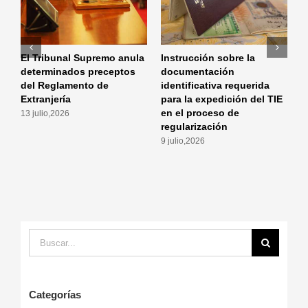
El Tribunal Supremo anula
Instrucción sobre la
I
determinados preceptos
documentación
m
del Reglamento de
identificativa requerida
a
Extranjería
para la expedición del TIE
p
en el proceso de
a
13 julio,2026
regularización
r
9 julio,2026
2
Buscar:
Categorías