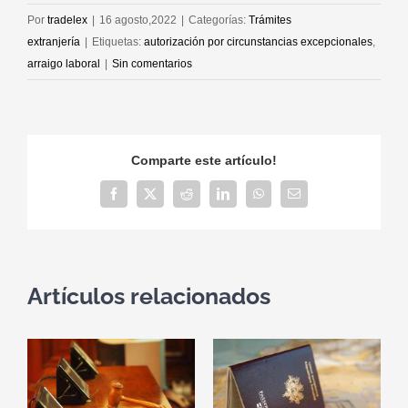
Por
tradelex
|
16 agosto,2022
|
Categorías:
Trámites
extranjería
|
Etiquetas:
autorización por circunstancias excepcionales
,
arraigo laboral
|
Sin comentarios
Comparte este artículo!
Facebook
X
Reddit
LinkedIn
WhatsApp
Correo
electrónico
Artículos relacionados