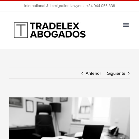
Saltar
International & Immigration lawyers | +34 944 055 838
al
contenido
Anterior
Siguiente
Ver
imagen
más
grande