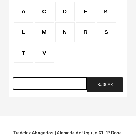
A
C
D
E
K
L
M
N
R
S
T
V
Tradelex Abogados | Alameda de Urquijo 31, 1º Dcha.