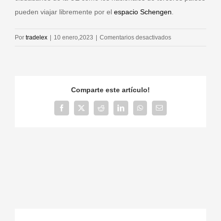
pueden viajar libremente por el
espacio Schengen
.
en
Por
tradelex
|
10 enero,2023
|
Comentarios desactivados
Espacio
Schengen
Comparte este artículo!
Facebook
X
Reddit
LinkedIn
WhatsApp
Correo
electrónico