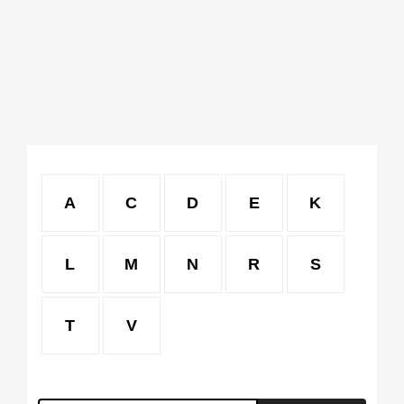
A
C
D
E
K
L
M
N
R
S
T
V