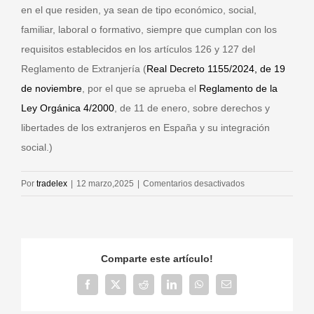
en el que residen, ya sean de tipo económico, social,
familiar, laboral o formativo, siempre que cumplan con los
requisitos establecidos en los artículos 126 y 127 del
Reglamento de Extranjería (
Real Decreto 1155/2024, de 19
de noviembre
, por el que se aprueba el
Reglamento de la
Ley Orgánica 4/2000
, de 11 de enero, sobre derechos y
libertades de los extranjeros en España y su integración
social.)
en
Por
tradelex
|
12 marzo,2025
|
Comentarios desactivados
Concepto
de
arraigo
Comparte este artículo!
Facebook
X
Reddit
LinkedIn
WhatsApp
Correo
electrónico